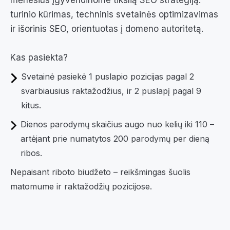
mėnesius įgyvendinome tikslią SEO strategiją:
turinio kūrimas, techninis svetainės optimizavimas
ir išorinis SEO, orientuotas į domeno autoritetą.
Kas pasiekta?
Svetainė pasiekė 1 puslapio pozicijas pagal 2
svarbiausius raktažodžius, ir 2 puslapį pagal 9
kitus.
Dienos parodymų skaičius augo nuo kelių iki 110 –
artėjant prie numatytos 200 parodymų per dieną
ribos.
Nepaisant riboto biudžeto – reikšmingas šuolis
matomume ir raktažodžių pozicijose.