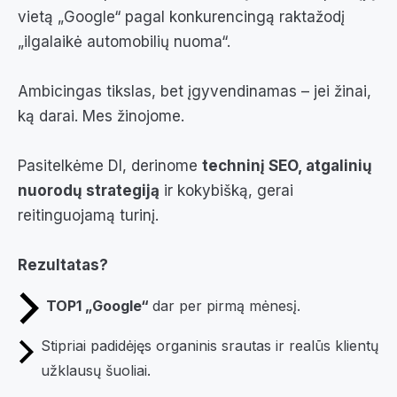
vietą „Google“ pagal konkurencingą raktažodį
„ilgalaikė automobilių nuoma“.
Ambicingas tikslas, bet įgyvendinamas – jei žinai,
ką darai. Mes žinojome.
Pasitelkėme DI, derinome
techninį SEO, atgalinių
nuorodų strategiją
ir kokybišką, gerai
reitinguojamą turinį.
Rezultatas?
TOP1 „Google“
dar per pirmą mėnesį.
Stipriai padidėjęs organinis srautas ir realūs klientų
užklausų šuoliai.