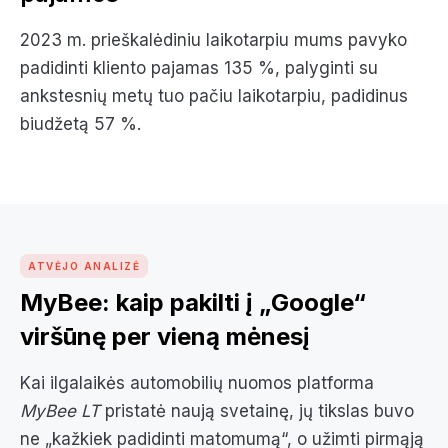
2023 m. prieškalėdiniu laikotarpiu mums pavyko
padidinti kliento pajamas 135 %, palyginti su
ankstesnių metų tuo pačiu laikotarpiu, padidinus
biudžetą 57 %.
ATVĖJO ANALIZĖ
MyBee: kaip pakilti į „Google“
viršūnę per vieną mėnesį
Kai ilgalaikės automobilių nuomos platforma
MyBee LT
pristatė naują svetainę, jų tikslas buvo
ne „kažkiek padidinti matomumą“, o užimti pirmąją