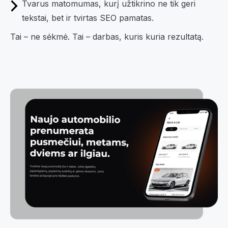
Tvarus matomumas, kurį užtikrino ne tik geri
tekstai, bet ir tvirtas SEO pamatas.
Tai – ne sėkmė. Tai – darbas, kuris kuria rezultatą.