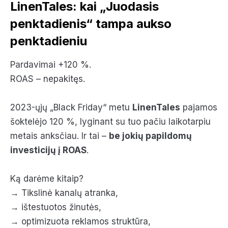
LinenTales: kai „Juodasis
penktadienis“ tampa aukso
penktadieniu
Pardavimai +120 %.
ROAS – nepakitęs.
2023-ųjų „Black Friday“ metu
LinenTales
pajamos
šoktelėjo 120 %, lyginant su tuo pačiu laikotarpiu
metais anksčiau. Ir tai –
be jokių papildomų
investicijų į ROAS
.
Ką darėme kitaip?
→ Tikslinė kanalų atranka,
→ ištestuotos žinutės,
→ optimizuota reklamos struktūra,