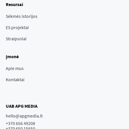
Resursai
Sėkmės istorijos
ES projektai
Straipsniai
Įmonė
Apie mus
Kontaktai
UAB APG MEDIA
hello@apgmedia.lt
+370 656 49208
+370 650 15650