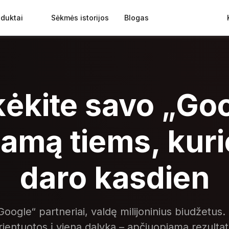
oduktai
Sėkmės istorijos
Blogas
kėkite savo
„
Goo
lamą tiems, kurie
daro kasdien
oogle“ partneriai, valdę milijoninius biudžetus
rientuotos į vieną dalyką – apčiuopiamą rezultat