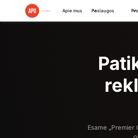
Apie mus
Paslaugos
Pr
Pati
rek
Esame „Premier G
o