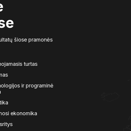
e
se
zultatų šiose pramonės
nojamasis turtas
mas
ologijos ir programinė
a
tika
imosi ekonomika
sritys