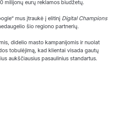
0 milijonų eurų reklamos biudžetų.
gle“ mus įtraukė į elitinį
Digital Champions
nedaugelio šio regiono partnerių.
is, didelio masto kampanijomis ir nuolat
os tobulėjimą, kad klientai visada gautų
ius aukščiausius pasaulinius standartus.