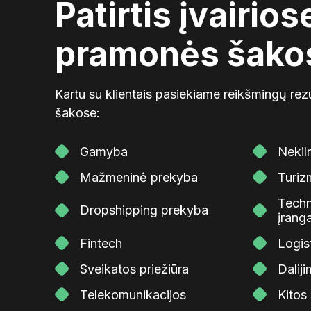
Patirtis įvairios
pramonės šako
Kartu su klientais pasiekiame reikšmingų re
šakose:
Gamyba
Nekil
Mažmeninė prekyba
Turiz
Techn
Dropshipping prekyba
įrang
Fintech
Logis
Sveikatos priežiūra
Dalij
Telekomunikacijos
Kitos 