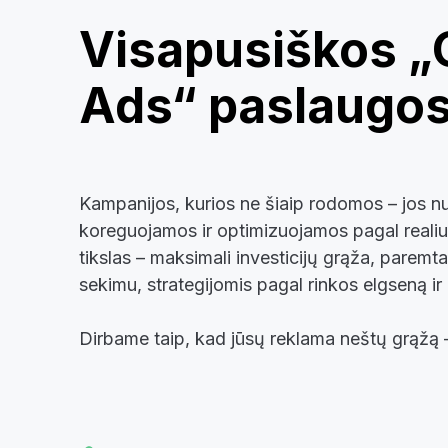
Visapusiškos „
Ads“ paslaugo
Kampanijos, kurios ne šiaip rodomos – jos n
koreguojamos ir optimizuojamos pagal real
tikslas – maksimali investicijų grąža, paremt
sekimu, strategijomis pagal rinkos elgseną ir
Dirbame taip, kad jūsų reklama neštų grąžą 