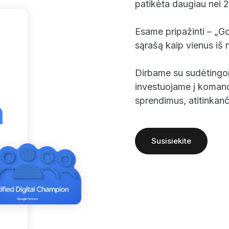
patikėta daugiau nei 2
Esame pripažinti – „Goo
sąrašą kaip vienus iš 
Dirbame su sudėtingom
investuojame į komand
sprendimus, atitinkanč
Susisiekite