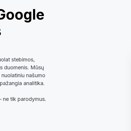
Google
s
uolat stebimos,
ius duomenis. Mūsų
a nuolatiniu našumo
 pažangia analitika.
– ne tik parodymus.