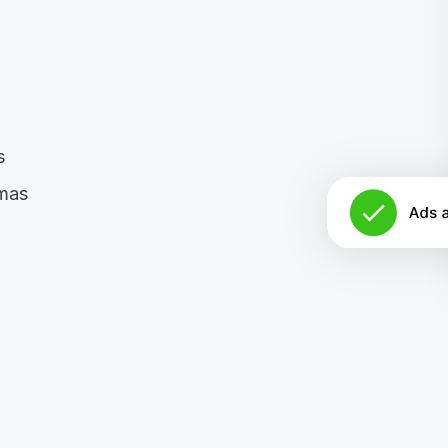
s
imas