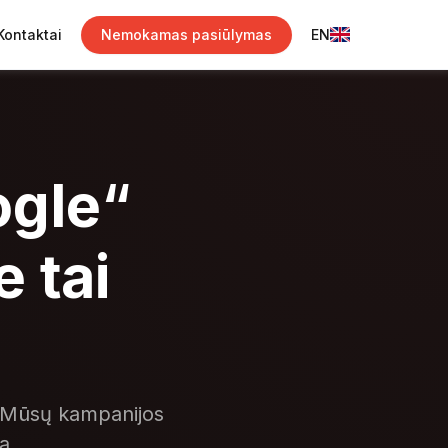
Kontaktai
Nemokamas pasiūlymas
EN
gle
“
 tai
. Mūsų kampanijos
ą.