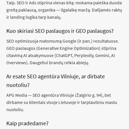
Taip. SEO ir Ads stiprina vienas kitą: mokama paieška duoda
greitą paklausą, organika — ilgalaikę maržą. Dalijamės raktų
ir landing logika tarp kanalų.
Kuo skiriasi SEO paslaugos ir GEO paslaugos?
SEO optimizuoja matomumą Google (ir pan.) rezultatuose.
GEO paslaugos (Generative Engine Optimization) stiprina
citavimą AI atsakymuose (ChatGPT, Perplexity, Gemini, AI
Overviews). Daugeliui brandų reikia abiejų.
Ar esate SEO agentūra Vilniuje, ar dirbate
nuotoliu?
APG Media — SEO agentūra Vilniuje (Žalgirio g. 94), bet
dirbame su klientais visoje Lietuvoje ir tarptautiniu mastu
nuotoliu.
Kaip pradedame?