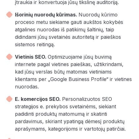
įtraukia ir konvertuoja jūsų tikslinę auditoriją.
Išorinių nuorodų kūrimas.
Nuorodų kūrimo
proceso metu siekiame gauti aukštos kokybės
atgalines nuorodas iš patikimų šaltinių, taip
didindami jūsų svetainės autoritetą ir paieškos
sistemos reitingą.
Vietinis SEO.
Optimizuojame jūsų buvimą
internete pagal vietines paieškas, užtikrindami,
kad jūsų verslas būtų matomas vietiniams
klientams per „Google Business Profile“ ir vietines
nuorodas.
E. komercijos SEO.
Personalizuotos SEO
strategijos e. prekybos svetainėms, siekiant
padidinti produktų matomumą ir skatinti
pardavimus, skiriant ypatingą dėmesį produktų
aprašymams, kategorijoms ir vartotojų patirčiai.