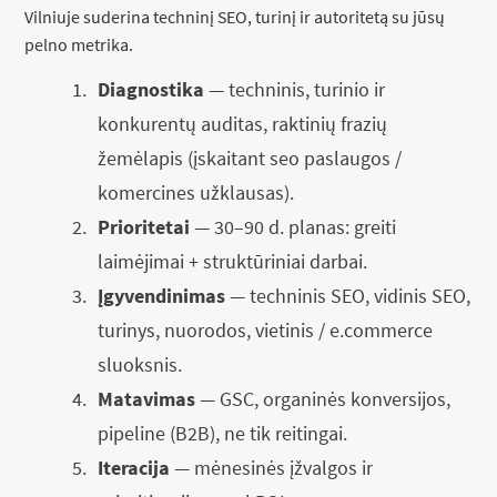
Vilniuje suderina techninį SEO, turinį ir autoritetą su jūsų
pelno metrika.
Diagnostika
— techninis, turinio ir
konkurentų auditas, raktinių frazių
žemėlapis (įskaitant seo paslaugos /
komercines užklausas).
Prioritetai
— 30–90 d. planas: greiti
laimėjimai + struktūriniai darbai.
Įgyvendinimas
— techninis SEO, vidinis SEO,
turinys, nuorodos, vietinis / e.commerce
sluoksnis.
Matavimas
— GSC, organinės konversijos,
pipeline (B2B), ne tik reitingai.
Iteracija
— mėnesinės įžvalgos ir