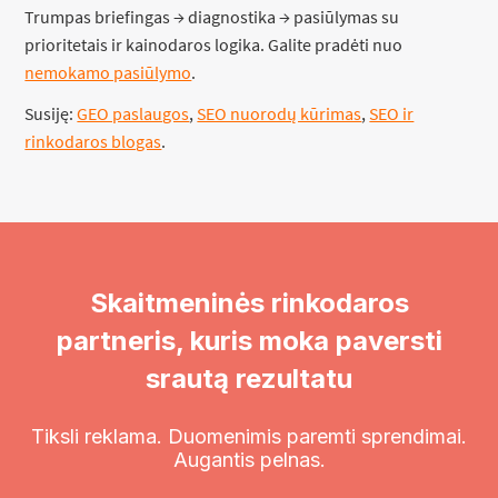
Trumpas briefingas → diagnostika → pasiūlymas su
prioritetais ir kainodaros logika. Galite pradėti nuo
nemokamo pasiūlymo
.
Susiję:
GEO paslaugos
,
SEO nuorodų kūrimas
,
SEO ir
rinkodaros blogas
.
Skaitmeninės rinkodaros
partneris, kuris moka paversti
srautą rezultatu
Tiksli reklama. Duomenimis paremti sprendimai.
Augantis pelnas.