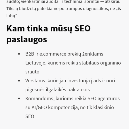
audito; vienkartiniai auditai ir techniniai sprintai — atskirai.
Tikslų biudžetą pateikiame po trumpos diagnostikos, ne „iš
lubų“.
Kam tinka mūsų SEO
paslaugos
B2B ir e.commerce prekių ženklams
Lietuvoje, kuriems reikia stabilaus organinio
srauto
Verslams, kurie jau investuoja į ads ir nori
pigesnės ilgalaikės paklausos
Komandoms, kurioms reikia SEO agentūros
su AI/GEO kompetencija, ne tik klasikinio
SEO