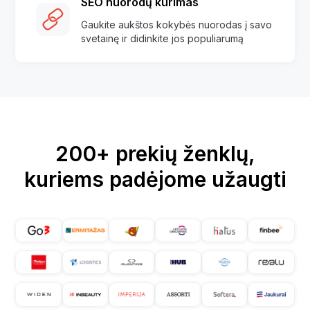
SEO nuorodų kūrimas
Gaukite aukštos kokybės nuorodas į savo
svetainę ir didinkite jos populiarumą
200+ prekių ženklų,
kuriems padėjome užaugti