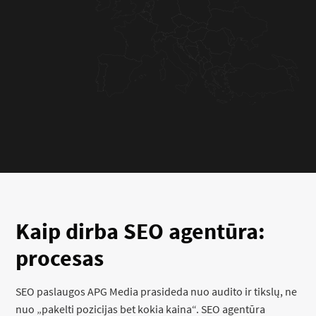
Kaip dirba SEO agentūra:
procesas
SEO paslaugos APG Media prasideda nuo audito ir tikslų, ne
nuo „pakelti pozicijas bet kokia kaina“. SEO agentūra