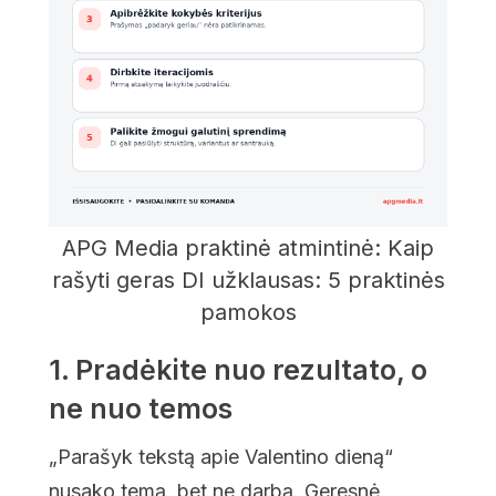
APG Media praktinė atmintinė: Kaip
rašyti geras DI užklausas: 5 praktinės
pamokos
1. Pradėkite nuo rezultato, o
ne nuo temos
„Parašyk tekstą apie Valentino dieną“
nusako temą, bet ne darbą. Geresnė