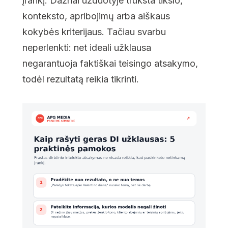
įrankį. Dažnai užduotyje trūksta tikslo,
konteksto, apribojimų arba aiškaus
kokybės kriterijaus. Tačiau svarbu
neperlenkti: net ideali užklausa
negarantuoja faktiškai teisingo atsakymo,
todėl rezultatą reikia tikrinti.