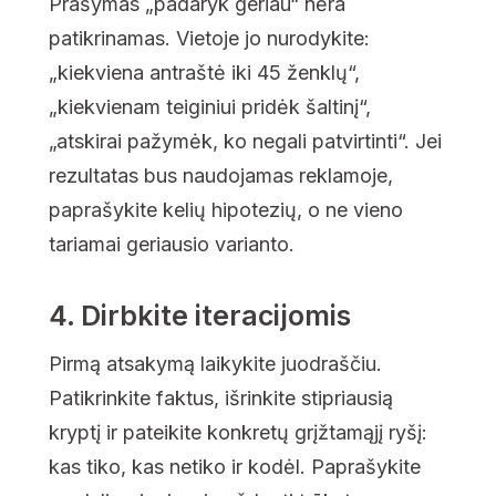
Prašymas „padaryk geriau“ nėra
patikrinamas. Vietoje jo nurodykite:
„kiekviena antraštė iki 45 ženklų“,
„kiekvienam teiginiui pridėk šaltinį“,
„atskirai pažymėk, ko negali patvirtinti“. Jei
rezultatas bus naudojamas reklamoje,
paprašykite kelių hipotezių, o ne vieno
tariamai geriausio varianto.
4. Dirbkite iteracijomis
Pirmą atsakymą laikykite juodraščiu.
Patikrinkite faktus, išrinkite stipriausią
kryptį ir pateikite konkretų grįžtamąjį ryšį:
kas tiko, kas netiko ir kodėl. Paprašykite