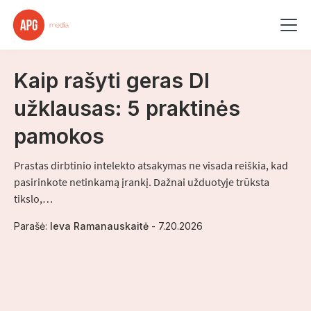
Straipsnis
-
3
min skaitymo
Kaip rašyti geras DI
užklausas: 5 praktinės
pamokos
Prastas dirbtinio intelekto atsakymas ne visada reiškia, kad
pasirinkote netinkamą įrankį. Dažnai užduotyje trūksta
tikslo,…
Parašė:
Ieva Ramanauskaitė
-
7.20.2026