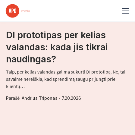
Straipsnis
-
3
min skaitymo
DI prototipas per kelias
valandas: kada jis tikrai
naudingas?
Taip, per kelias valandas galima sukurti DI prototipą. Ne, tai
savaime nereiškia, kad sprendimą saugu prijungti prie
klientų…
Parašė:
Andrius Triponas
-
7.20.2026