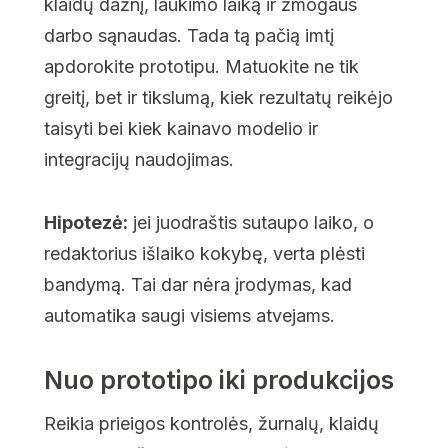
klaidų dažnį, laukimo laiką ir žmogaus
darbo sąnaudas. Tada tą pačią imtį
apdorokite prototipu. Matuokite ne tik
greitį, bet ir tikslumą, kiek rezultatų reikėjo
taisyti bei kiek kainavo modelio ir
integracijų naudojimas.
Hipotezė:
jei juodraštis sutaupo laiko, o
redaktorius išlaiko kokybę, verta plėsti
bandymą. Tai dar nėra įrodymas, kad
automatika saugi visiems atvejams.
Nuo prototipo iki produkcijos
Reikia prieigos kontrolės, žurnalų, klaidų