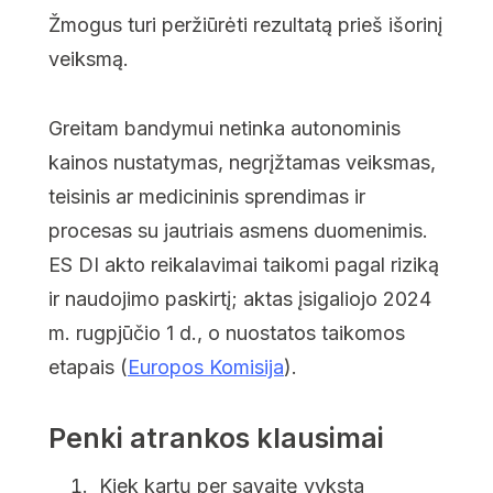
Žmogus turi peržiūrėti rezultatą prieš išorinį
veiksmą.
Greitam bandymui netinka autonominis
kainos nustatymas, negrįžtamas veiksmas,
teisinis ar medicininis sprendimas ir
procesas su jautriais asmens duomenimis.
ES DI akto reikalavimai taikomi pagal riziką
ir naudojimo paskirtį; aktas įsigaliojo 2024
m. rugpjūčio 1 d., o nuostatos taikomos
etapais (
Europos Komisija
).
Penki atrankos klausimai
Kiek kartų per savaitę vyksta