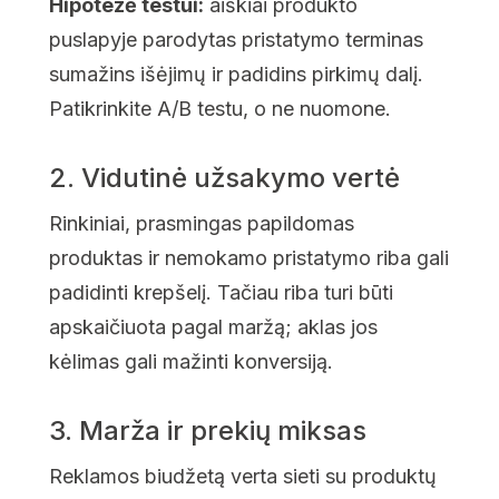
Hipotezė testui:
aiškiai produkto
puslapyje parodytas pristatymo terminas
sumažins išėjimų ir padidins pirkimų dalį.
Patikrinkite A/B testu, o ne nuomone.
2. Vidutinė užsakymo vertė
Rinkiniai, prasmingas papildomas
produktas ir nemokamo pristatymo riba gali
padidinti krepšelį. Tačiau riba turi būti
apskaičiuota pagal maržą; aklas jos
kėlimas gali mažinti konversiją.
3. Marža ir prekių miksas
Reklamos biudžetą verta sieti su produktų