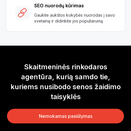
SEO nuorodų kūrimas
Gaukite aukštos kokybės nuorodas į savo
svetainę ir didinkite jos populiarumą
Skaitmeninės rinkodaros
agentūra, kurią samdo tie,
kuriems nusibodo senos žaidimo
taisyklės
Nemokamas pasiūlymas