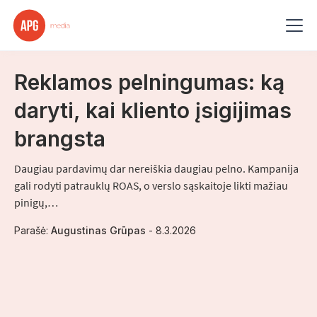
Straipsnis
-
3
min skaitymo
Reklamos pelningumas: ką
daryti, kai kliento įsigijimas
brangsta
Daugiau pardavimų dar nereiškia daugiau pelno. Kampanija
gali rodyti patrauklų ROAS, o verslo sąskaitoje likti mažiau
pinigų,…
Parašė:
Augustinas Grūpas
-
8.3.2026