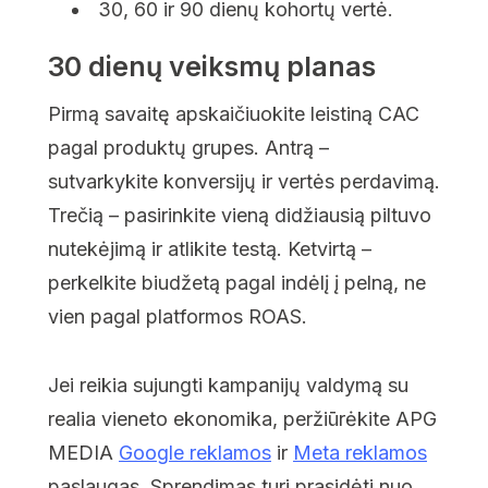
30, 60 ir 90 dienų kohortų vertė.
30 dienų veiksmų planas
Pirmą savaitę apskaičiuokite leistiną CAC
pagal produktų grupes. Antrą –
sutvarkykite konversijų ir vertės perdavimą.
Trečią – pasirinkite vieną didžiausią piltuvo
nutekėjimą ir atlikite testą. Ketvirtą –
perkelkite biudžetą pagal indėlį į pelną, ne
vien pagal platformos ROAS.
Jei reikia sujungti kampanijų valdymą su
realia vieneto ekonomika, peržiūrėkite APG
MEDIA
Google reklamos
ir
Meta reklamos
paslaugas. Sprendimas turi prasidėti nuo