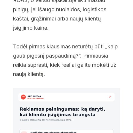
ROAS, o verslo sąskaitoje likti mažiau
pinigų, jei išaugo nuolaidos, logistikos
kaštai, grąžinimai arba naujų klientų
įsigijimo kaina.
Todėl pirmas klausimas neturėtų būti „kaip
gauti pigesnį paspaudimą?“. Pirmiausia
reikia suprasti, kiek realiai galite mokėti už
naują klientą.