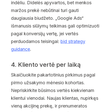
indėliu. Didelės apyvartos, bet menkos
maržos prekė nebūtinai turi gauti
daugiausia biudžeto. „Google Ads“
išmanusis siūlymų teikimas gali optimizuoti
pagal konversijų vertę, jei vertės
perduodamos teisingai:
bid strategy
guidance
.
4. Kliento vertė per laiką
Skaičiuokite pakartotinius pirkimus pagal
pirmo užsakymo mėnesio kohortas.
Nepriskirkite būsimos vertės kiekvienam
klientui vienodai. Naujas klientas, nupirkęs
vieną akcijinę prekę, ir prenumeratos